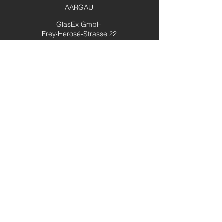
AARGAU
GlasEx GmbH
Frey-Herosé-Strasse 22
CH- 5000 Aarau
T 062 205 99 44
aarau@glasex.swiss
GLARUS
GlasEx GmbH
Buchholzstrasse 58
CH- 8750 Glarus
T 055 640 54 44
glarus@glasex.swiss
DIENSTLEISTUNGEN