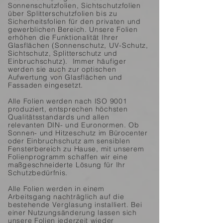
Sonnenschutzfolien, Sichtschutzfolien
über Splitterschutzfolien bis zu
Sicherheitsfolien
für den privaten und
gewerblichen Bereich. Unsere Folien
erhöhen die Funktionalität Ihrer
Glasflächen (Sonnenschutz, UV-Schutz,
Sichtschutz, Splitterschutz und
Einbruchschutz). Immer häufiger
werden sie auch zur optischen
Aufwertung von Glasflächen und
Fassaden eingesetzt.
Alle Folien werden nach ISO 9001
produziert, entsprechen höchsten
Qualitätsstandards und allen
relevanten
DIN- und Euronormen. Ob
Sonnen- und Hitzeschutz im Bürocenter
oder Einbruchschutz am sensiblen
Fensterbereich zu Hause,
mit unserem
Folienprogramm schaffen wir eine
maßgeschneiderte Lösung für Ihr
Schutzbedürfnis.
Alle Folien werden in einem
Arbeitsgang nachträglich auf die
bestehende Verglasung installiert. Bei
einer Nutzungsänderung
lassen sich
unsere Folien jederzeit wieder