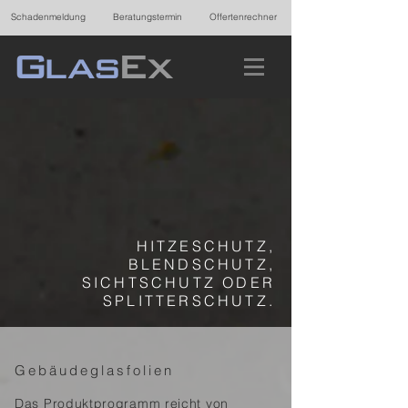
Schadenmeldung
Beratungstermin
Offertenrechner
HITZESCHUTZ,
BLENDSCHUTZ,
SICHTSCHUTZ ODER
SPLITTERSCHUTZ.
Gebäudeglasfolien
Das Produktprogramm reicht von