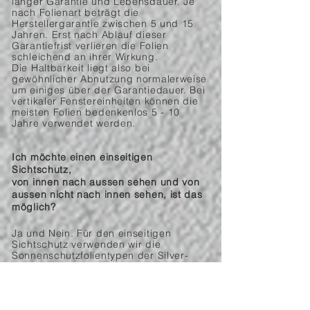
langer Garantie und Lebensdauer. Je
nach Folienart beträgt die
Herstellergarantie zwischen 5 und 15
Jahren. Erst nach Ablauf dieser
Garantiefrist verlieren die Folien
schleichend an ihrer Wirkung.
Die Haltbarkeit liegt also bei
gewöhnlicher Abnutzung normalerweise
um einiges über der Garantiedauer. Bei
vertikaler Fenstereinheiten können die
meisten Folien bedenkenlos 5 - 10
Jahre verwendet werden.
Ich möchte einen einseitigen
Sichtschutz,
von innen nach aussen sehen und von
aussen nicht nach innen sehen, ist das
möglich?
Ja und Nein. Für den einseitigen
Sichtschutz verwenden wir die
Sonnenschutzfolientypen der Silver-
und Titanlinie. Diese Spiegelfolien
gewähren einen optimalen
Einsichtsschutz bei gleichzeitig guter
Sicht nach aussen und reduzieren