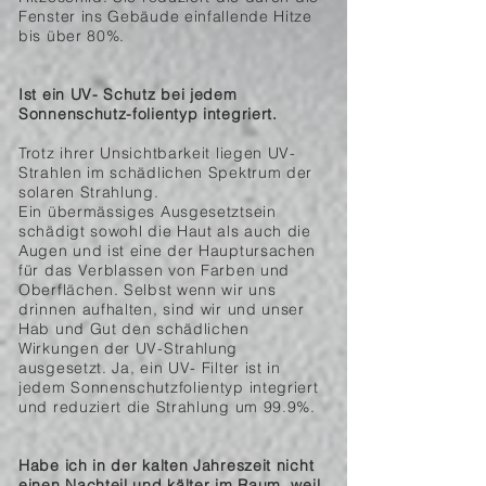
Fenster ins Gebäude einfallende Hitze
bis über 80%.
Ist ein UV- Schutz bei jedem
Sonnenschutz-folientyp integriert.
Trotz ihrer Unsichtbarkeit liegen UV-
Strahlen im schädlichen Spektrum der
solaren Strahlung.
Ein übermässiges Ausgesetztsein
schädigt sowohl die Haut als auch die
Augen und ist eine der Hauptursachen
für das Verblassen von Farben und
Oberflächen. Selbst wenn wir uns
drinnen aufhalten, sind wir und unser
Hab und Gut den schädlichen
Wirkungen der UV-Strahlung
ausgesetzt. Ja, ein UV- Filter ist in
jedem Sonnenschutzfolientyp integriert
und reduziert die Strahlung um 99.9%.
Habe ich in der kalten Jahreszeit nicht
einen Nachteil und kälter im Raum, weil