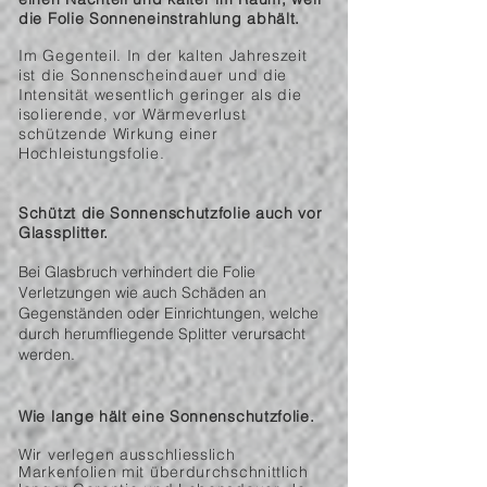
die Folie Sonneneinstrahlung abhält.
Im Gegenteil. In der kalten Jahreszeit
ist die Sonnenscheindauer und die
Intensität wesentlich geringer als die
isolierende, vor Wärmeverlust
schützende Wirkung einer
Hochleistungsfolie.
Schützt die Sonnenschutzfolie auch vor
Glassplitter.
Bei Glasbruch verhindert die Folie
Verletzungen wie auch Schäden an
Gegenständen oder Einrichtungen, welche
durch herumfliegende Splitter verursacht
werden.
Wie lange hält eine Sonnenschutzfolie.
Wir verlegen ausschliesslich
Markenfolien mit überdurchschnittlich