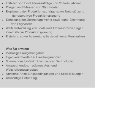
Erstellen von Produktionsaufträge und Vorkalkulationen
Pflegen und Erfassen von Stammdaten
Einplanung der Produktionsaufträge sowie Unterstützung
der operativen Produktionsplanung
Einhaltung des Zeitmanagements sowie frühe Erkennung
von Engpässen
Weiterentwicklung von Tools und Prozessoptimierungen
innerhalb der Produktionsplanung
Erstellung sowie Auswertung betriebsinterner Kennzahlen
Was Sie erwartet
Vielseitiges Aufgabengebiet
Eigenverantwortlicher Handlungsrahmen
Spannendes Umfeld mit innovativen Technologien
Ansprechendes, modernes Aus- und
Weiterbildungsangebot
Attraktive Anstellungsbedingungen und Sozialleistungen
Umsichtige Einführung
Was Sie mitbringen
Abgeschlossene technische oder kaufmännische
Grundausbildung (Werbetechnik von Vorteil)
Erfahrung im Bereich AVOR oder Produktionsplanung
Gewissenhafte, strukturierte und präzise Arbeitsweise
Affinität zu Daten und Prozessen
Vertiefte Kenntnisse in Microsoft Office sowie ERP (Abacus)
Deutsche Muttersprache, solide Sprachkenntnisse in
Französisch (mündlich und schriftlich) Italienischkenntnisse
sind von Vorteil