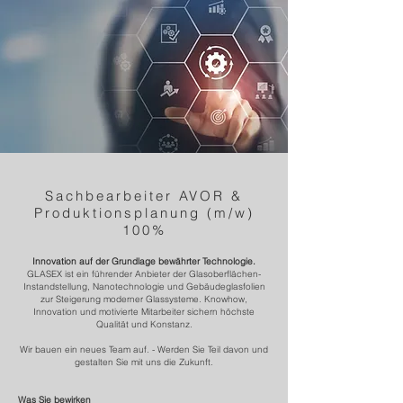
Sachbearbeiter AVOR &
Produktionsplanung (m/w)
100%
Innovation auf der Grundlage bewährter Technologie.
GLASEX ist ein führender Anbieter der Glasoberflächen-
Instandstellung, Nanotechnologie und Gebäudeglasfolien
zur Steigerung moderner Glassysteme.
Knowhow,
Innovation und motivierte Mitarbeiter sichern höchste
Qualität und Konstanz.
Wir bauen ein neues Team auf. - Werden Sie Teil davon und
gestalten Sie mit uns die Zukunft.
Was Sie bewirken