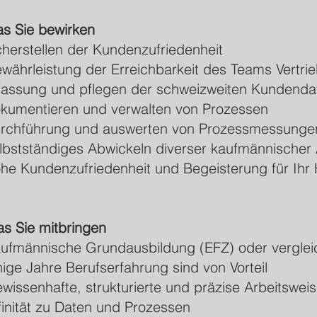
s Sie bewirken
cherstellen der Kundenzufriedenheit
währleistung der Erreichbarkeit des Teams Vertri
fassung und pflegen der schweizweiten Kundenda
kumentieren und verwalten von Prozessen
rchführung und auswerten von Prozessmessunge
lbstständiges Abwickeln diverser kaufmännischer
he Kundenzufriedenheit und Begeisterung für Ihr
s Sie mitbringen
ufmännische Grundausbildung (EFZ) oder
vergle
nige Jahre Berufserfahrung sind von Vorteil
wissenhafte, strukturierte und präzise Arbeitswei
finität zu Daten und Prozessen