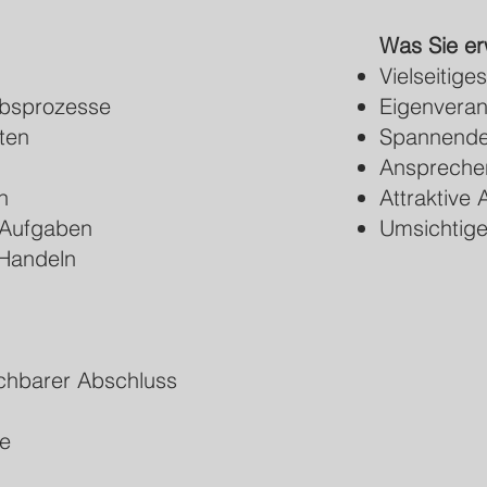
Was Sie er
Vielseitig
ebsprozesse
Eigenveran
ten
Spannendes
Anspreche
n
Attraktive
 Aufgaben
Umsichtige
 Handeln
ichbarer Abschluss
se